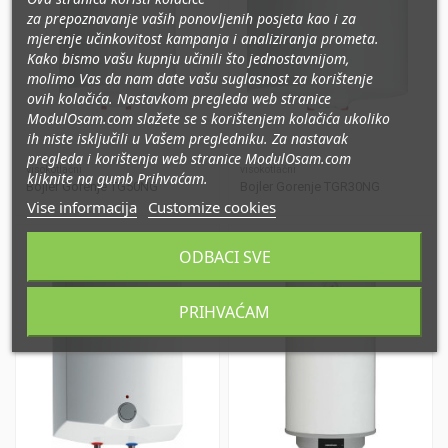
za prepoznavanje vaših ponovljenih posjeta kao i za
mjerenje učinkovitost kampanja i analiziranja prometa
.
Kako bismo vašu kupnju učinili što jednostavnijom,
molimo Vas da nam date vašu suglasnost za korištenje
ovih kolačića. Nastavkom pregleda web stranice
ModulOsam.com slažete se s korištenjem kolačića ukoliko
ih niste isključili u Vašem pregledniku. Za nastavak
pregleda i korištenja web stranice ModulOsam.com
visokotlačni
visokotlačni
kliknite na gumb Prihvaćam.
Bojler Gorenje TG50NG
Bojler Gorenje TGR30NG
Vise informacija
Customize cookies
ODBACI SVE
PRIHVAĆAM