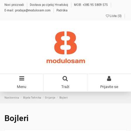
Novi proizvodi
Dostava po cijeloj Hrvatskoj
MOB: +385 95 5809 575
E-mail: prodaja@modulosam.com
Podrška
Lista (
0
)
Menu
Traži
Prijavite se
Naslovnica
Bijela Tehnika
Grijanje
Bojleri
Bojleri