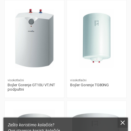
visokotlačni
visokotlačni
Bojler Gorenje GT10U VT/NT
Bojler Gorenje TG80NG
podpultni
Zašto koristimo kolačiće?
Ova stranica koristi kolačiće