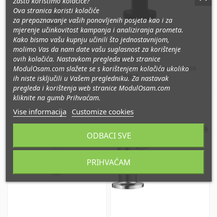
Zašto koristimo kolačiće?
Ova stranica koristi kolačiće
za prepoznavanje vaših ponovljenih posjeta kao i za
mjerenje učinkovitost kampanja i analiziranja prometa
.
Kako bismo vašu kupnju učinili što jednostavnijom,
molimo Vas da nam date vašu suglasnost za korištenje
ovih kolačića. Nastavkom pregleda web stranice
dozeri
dozeri
ModulOsam.com slažete se s korištenjem kolačića ukoliko
Dozer CPB chrom
Dozer Schock Samo 629169
crni mat
ih niste isključili u Vašem pregledniku. Za nastavak
pregleda i korištenja web stranice ModulOsam.com
kliknite na gumb Prihvaćam.
Vise informacija
Customize cookies
ODBACI SVE
PRIHVAĆAM