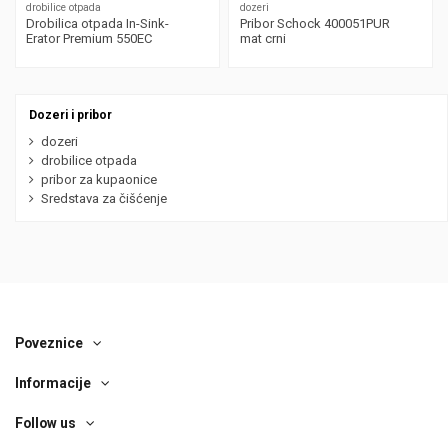
drobilice otpada
dozeri
Drobilica otpada In-Sink-
Pribor Schock 400051PUR
Erator Premium 550EC
mat crni
Dozeri i pribor
dozeri
drobilice otpada
pribor za kupaonice
Sredstava za čišćenje
Poveznice
Informacije
Follow us