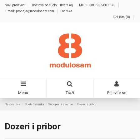
Novi proizvodi
Dostava po cijeloj Hrvatskoj
MOB: +385 95 5809 575
E-mail: prodaja@modulosam.com
Podrška
Lista (
0
)
Menu
Traži
Prijavite se
Naslovnica
Bijela Tehnika
Sudoperi i slavine
Dozeri i pribor
Dozeri i pribor