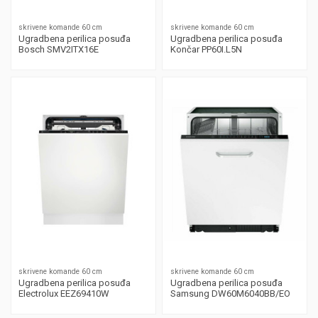
skrivene komande 60 cm
skrivene komande 60 cm
Ugradbena perilica posuđa
Ugradbena perilica posuđa
Bosch SMV2ITX16E
Končar PP60I.L5N
skrivene komande 60 cm
skrivene komande 60 cm
Ugradbena perilica posuđa
Ugradbena perilica posuđa
Electrolux EEZ69410W
Samsung DW60M6040BB/EO