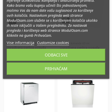
mjerenje učinkovitost kampanja i analiziranja prometa
.
Kako bismo vašu kupnju učinili što jednostavnijom,
molimo Vas da nam date vašu suglasnost za korištenje
ovih kolačića. Nastavkom pregleda web stranice
ModulOsam.com slažete se s korištenjem kolačića ukoliko
ih niste isključili u Vašem pregledniku. Za nastavak
pregleda i korištenja web stranice ModulOsam.com
kliknite na gumb Prihvaćam.
Vise informacija
Customize cookies
skrivene komande 60 cm
skrivene komande 60 cm
Ugradbena perilica posuđa
Ugradbena perilica posuđa
Gorenje GV693C60UVAD
Gorenje GV693C61AD
ODBACI SVE
PRIHVAĆAM