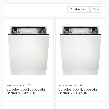
Odaberite
24
skrivene komande 60 cm
skrivene komande 60 cm
Ugradbena perilica posuđa
Ugradbena perilica posuđa
Electrolux EEA27200L
Electrolux EEQ47210L