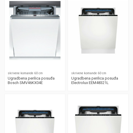
skrivene komande 60 cm
skrivene komande 60 cm
Ugradbena perilica posuđa
Ugradbena perilica posuđa
Bosch SMV46KX04E
Electrolux EEM48321L