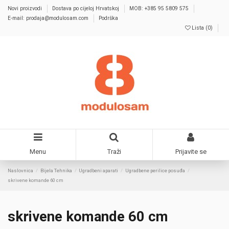
Novi proizvodi
Dostava po cijeloj Hrvatskoj
MOB: +385 95 5809 575
E-mail: prodaja@modulosam.com
Podrška
Lista (
0
)
Menu
Traži
Prijavite se
Naslovnica
Bijela Tehnika
Ugradbeni aparati
Ugradbene perilice posuđa
skrivene komande 60 cm
skrivene komande 60 cm