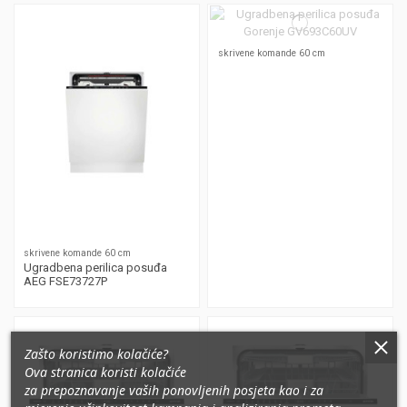
skrivene komande 60 cm
skrivene komande 60 cm
Ugradbena perilica posuđa
AEG FSE73727P
Zašto koristimo kolačiće?
Ova stranica koristi kolačiće
za prepoznavanje vaših ponovljenih posjeta kao i za