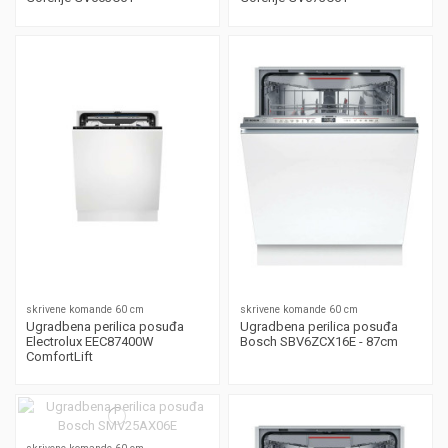
skrivene komande 60 cm
skrivene komande 60 cm
Ugradbena perilica posuđa
Ugradbena perilica posuđa
Electrolux EEC87400W
Bosch SBV6ZCX16E - 87cm
ComfortLift