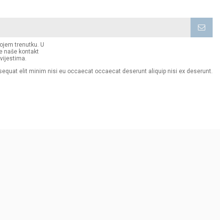
kojem trenutku. U
e naše kontakt
vijestima.
sequat elit minim nisi eu occaecat occaecat deserunt aliquip nisi ex deserunt.