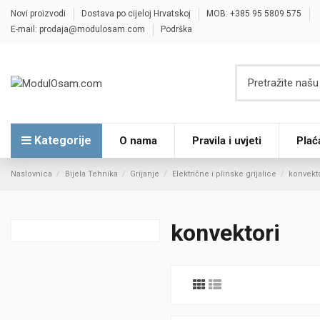
Novi proizvodi
Dostava po cijeloj Hrvatskoj
MOB: +385 95 5809 575
E-mail: prodaja@modulosam.com
Podrška
Kategorije
O nama
Pravila i uvjeti
Plać
Naslovnica
Bijela Tehnika
Grijanje
Električne i plinske grijalice
konvekt
konvektori