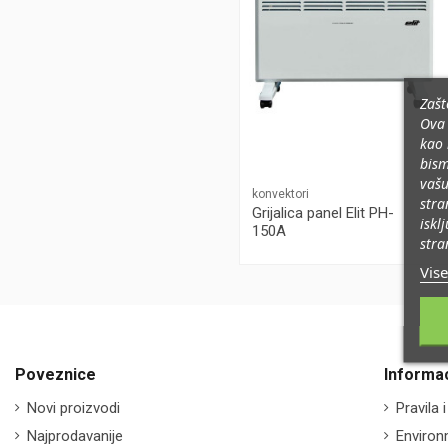
Zašt
Ova 
kao 
bism
vašu
konvektori
stra
Grijalica panel Elit PH-
iskl
150A
stra
Vise
Poveznice
Informac
Novi proizvodi
Pravila i
Najprodavanije
Environ