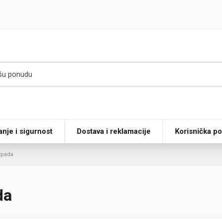
anje i sigurnost
Dostava i reklamacije
Korisnička p
otpada
da