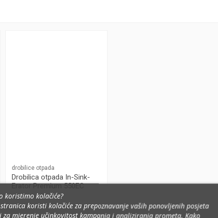
drobilice otpada
Drobilica otpada In-Sink-
Erator Premium 550EC
o koristimo kolačiće?
stranica koristi kolačiće za prepoznavanje vaših ponovljenih posjeta
i za mjerenje učinkovitost kampanja i analiziranja prometa
.
Kako