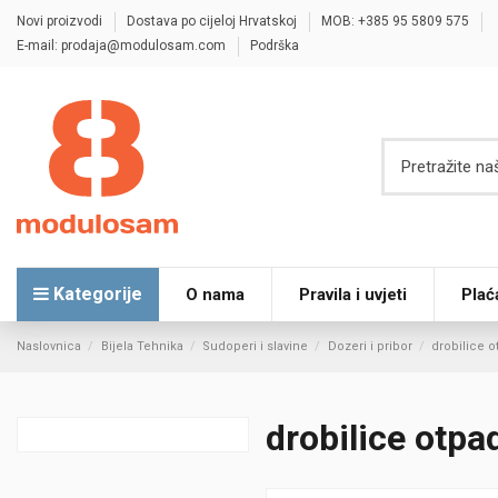
Novi proizvodi
Dostava po cijeloj Hrvatskoj
MOB: +385 95 5809 575
E-mail: prodaja@modulosam.com
Podrška
Kategorije
O nama
Pravila i uvjeti
Plać
Naslovnica
Bijela Tehnika
Sudoperi i slavine
Dozeri i pribor
drobilice 
drobilice otpa