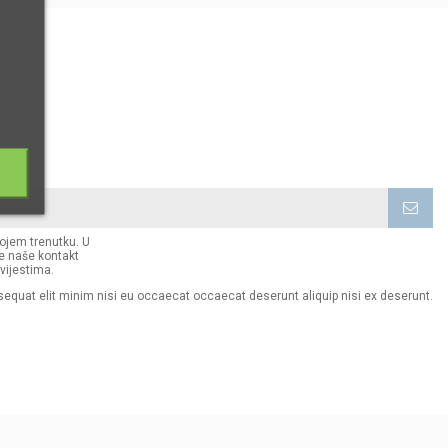
kojem trenutku. U
e naše kontakt
vijestima.
sequat elit minim nisi eu occaecat occaecat deserunt aliquip nisi ex deserunt.