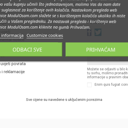
o vašu kupnju učinili što jednostavnijom, molimo Vas da nam date
 suglasnost za korištenje ovih kolačića. Nastavkom pregleda web
nice ModulOsam.com slažete se s korištenjem kolačića ukoliko ih niste
jučili u Vašem pregledniku. Za nastavak pregleda i korištenja web
ije
Follow us
nice ModulOsam.com kliknite na gumb Prihvaćam.
 uvjeti
 informacija
Customize cookies
mental notice
Newsletter
 uvjeti
ODBACI SVE
PRIHVAĆAM
ost
i uvjeti povrata
Možete se odjaviti u bilo 
 i reklamacije
tu svrhu, molimo pronađit
informacije u pravnim oba
Enim quis fugiat con
Sve cijene su navedene s uključenim porezima