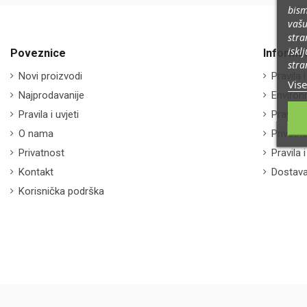
bism
vašu
stra
iskl
Poveznice
Informac
stra
Novi proizvodi
Pravila i
Vise
Najprodavanije
Environ
Pravila i uvjeti
Pravila i
O nama
Privatn
Privatnost
Pravila 
Kontakt
Dostava
Korisnička podrška