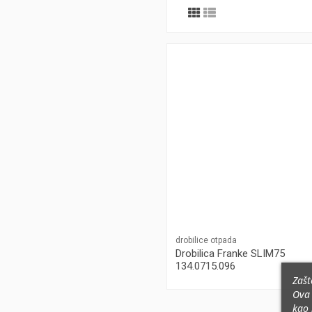
drobilice otpada
Drobilica Franke SLIM75
134.0715.096
Zašt
Ova 
kao 