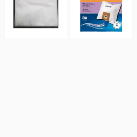
vrećice i filteri za usisavače
vrećice i filteri za usisavače
Vrećice Končar Turbo TIP 01
Vrećice Progress 1750