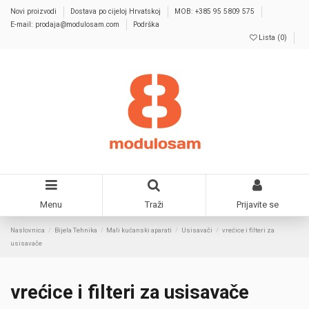
Novi proizvodi
Dostava po cijeloj Hrvatskoj
MOB: +385 95 5809 575
E-mail: prodaja@modulosam.com
Podrška
Lista (
0
)
Menu
Traži
Prijavite se
Naslovnica
Bijela Tehnika
Mali kućanski aparati
Usisavači
vrećice i filteri za
usisavače
vrećice i filteri za usisavače