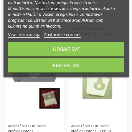
ovih kolačića. Nastavkom pregleda web stranice
ModulOsam.com slažete se s korištenjem kolačića ukoliko
ih niste isključili u Vašem pregledniku. Za nastavak
pregleda i korištenja web stranice ModulOsam.com
kliknite na gumb Prihvaćam.
vrećice i filteri za usisavače
vrećice i filteri za usisavače
Vise informacija
Customize cookies
Vrećice Corona 6006 TIP20
Vrećice AEG GR 28 HRV
ODBACI SVE
PRIHVAĆAM
vrećice i filteri za usisavače
vrećice i filteri za usisavače
Vrećice Corona
Vrećice Corona Jazz 30