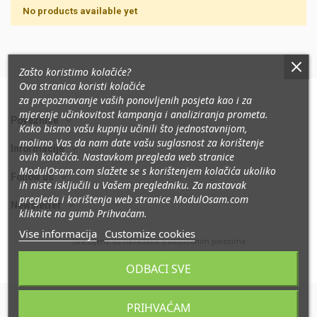
No products available yet
Zašto koristimo kolačiće?
Ova stranica koristi kolačiće
za prepoznavanje vaših ponovljenih posjeta kao i za
mjerenje učinkovitost kampanja i analiziranja prometa
.
Poveznice
Kako bismo vašu kupnju učinili što jednostavnijom,
molimo Vas da nam date vašu suglasnost za korištenje
Informacije
ovih kolačića. Nastavkom pregleda web stranice
ModulOsam.com slažete se s korištenjem kolačića ukoliko
Follow us
ih niste isključili u Vašem pregledniku. Za nastavak
pregleda i korištenja web stranice ModulOsam.com
Newsletter
kliknite na gumb Prihvaćam.
Vise informacija
Customize cookies
Sve cijene su navedene s uključenim porezima
ODBACI SVE
PRIHVAĆAM