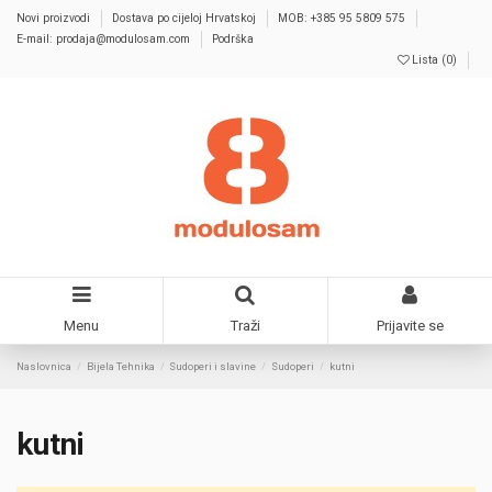
Novi proizvodi
Dostava po cijeloj Hrvatskoj
MOB: +385 95 5809 575
E-mail: prodaja@modulosam.com
Podrška
Lista (
0
)
Menu
Traži
Prijavite se
Naslovnica
Bijela Tehnika
Sudoperi i slavine
Sudoperi
kutni
kutni