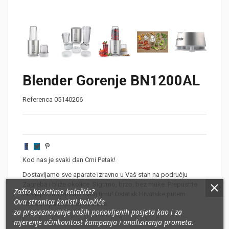
Blender Gorenje BN1200AL
Referenca
05140206
Kod nas je svaki dan Crni Petak!
Dostavljamo sve aparate izravno u Vaš stan na području
Zagreba i bliže okolice. Sigurno, brzo, bez muke. Prepustite
Zašto koristimo kolačiće?
težak posao ModulOsam timu! Ostatak Hrvatske putem
Ova stranica koristi kolačiće
Intereuropa Express dostave.
za prepoznavanje vaših ponovljenih posjeta kao i za
mjerenje učinkovitost kampanja i analiziranja prometa
.