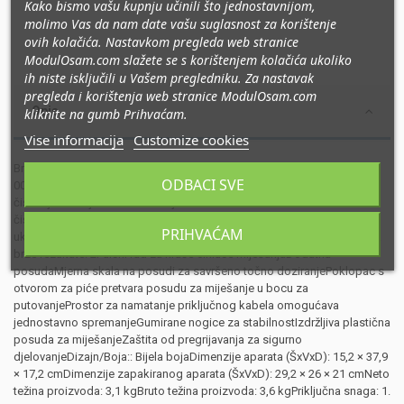
Kako bismo vašu kupnju učinili što jednostavnijom,
molimo Vas da nam date vašu suglasnost za korištenje
ovih kolačića. Nastavkom pregleda web stranice
ModulOsam.com slažete se s korištenjem kolačića ukoliko
ih niste isključili u Vašem pregledniku. Za nastavak
pregleda i korištenja web stranice ModulOsam.com
Opis
kliknite na gumb Prihvaćam.
Vise informacija
Customize cookies
Broj okretaja (max-min): 20.
ODBACI SVE
000 obr/minPranje nastavaka u perilici posuđa za brzo i učinkovito
čišćenjeMaterijal noža: Nehrđajući čelik sus301Jednostavno
čišćenjeUčinkovit 6-kraki nožSuho miksanjeGumb za
PRIHVAĆAM
uključivanje/isključivanje i gumb za regulaciju brzineBroj brzina rada za
brze rezultate: 2Pulsni rad za kraće cikluse miješanjaDodatna
posudaMjerna skala na posudi za savršeno točno doziranjePoklopac s
otvorom za piće pretvara posudu za miješanje u bocu za
putovanjeProstor za namatanje priključnog kabela omogućava
jednostavno spremanjeGumirane nogice za stabilnostIzdržljiva plastična
posuda za miješanjeZaštita od pregrijavanja za sigurno
djelovanjeDizajn/Boja:: Bijela bojaDimenzije aparata (ŠxVxD): 15,2 × 37,9
× 17,2 cmDimenzije zapakiranog aparata (ŠxVxD): 29,2 × 26 × 21 cmNeto
težina proizvoda: 3,1 kgBruto težina proizvoda: 3,6 kgPriključna snaga: 1.