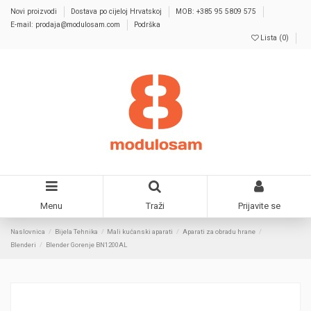
Novi proizvodi
Dostava po cijeloj Hrvatskoj
MOB: +385 95 5809 575
E-mail: prodaja@modulosam.com
Podrška
Lista (
0
)
Menu
Traži
Prijavite se
Naslovnica
Bijela Tehnika
Mali kućanski aparati
Aparati za obradu hrane
Blenderi
Blender Gorenje BN1200AL